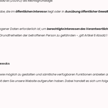
absatz 1d (DSGVO) als Rechtsgrundlage.
abe, die im
öffentlichen Interesse
liegt oder in
Ausübung öffentlicher Gewal
gener Daten erforderlich ist, um
berechtigte Interessen des Verantwortlic
rundfreiheiten der betroffenen Person zu gefährden –, gilt Artikel 6 Absatz 1
zwecks
wie möglich zu gestalten und sämtliche verfügbaren Funktionen anbieten z
mit dem Sie unsere Website aufgerufen haben. Dabei handelt es sich um fol