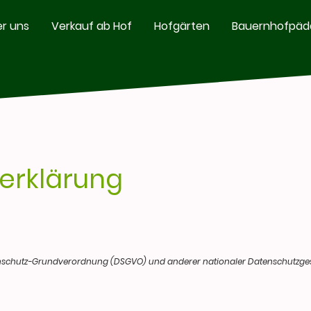
r uns
Verkauf ab Hof
Hofgärten
Bauernhofpäd
erklärung
nschutz-Grundverordnung (DSGVO) und anderer nationaler Datenschutzgese