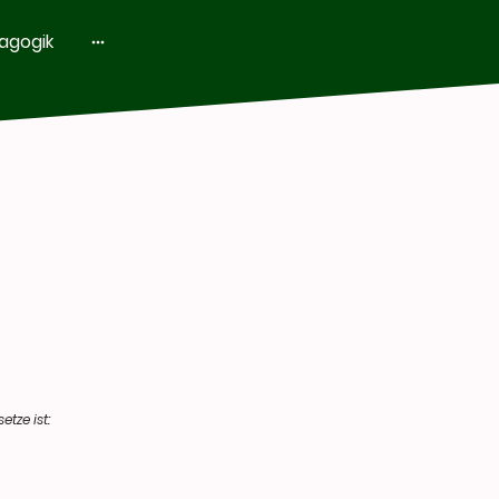
agogik
tze ist: