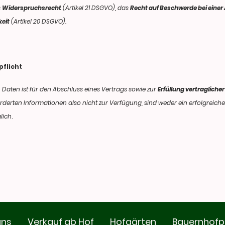
s
Widerspruchsrecht
(Artikel 21 DSGVO), das
Recht auf Beschwerde bei einer
eit
(Artikel 20 DSGVO).
flicht
aten ist für den Abschluss eines Vertrags sowie zur
Erfüllung vertragliche
orderten Informationen also nicht zur Verfügung, sind weder ein erfolgreic
lich
.
uns
Verkauf ab Hof
Hofgärten
Bauernhofp